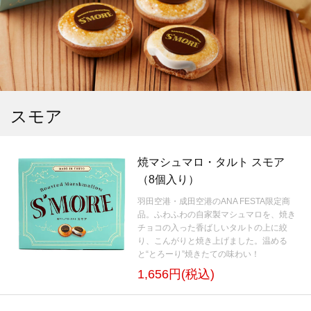
スモア
焼マシュマロ・タルト スモア
（8個入り）
羽田空港・成田空港のANA FESTA限定商
品。ふわふわの自家製マシュマロを、焼き
チョコの入った香ばしいタルトの上に絞
り、こんがりと焼き上げました。温める
と“とろーり”焼きたての味わい！
1,656円(税込)