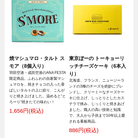
焼マシュマロ・タルト ス
東京ぼーの トーキョーリ
モア（8個入り）
ッチチーズケーキ（6本入
羽田空港・成田空港のANA FESTA
り）
限定商品。ふわふわの自家製マシ
北海道、フランス、ニュージーラ
ュマロを、焼きチョコの入った香
ンドの3種のチーズを絶妙にブレ
ばしいタルトの上に絞り、こんが
ンドし、クリーミーなチーズケー
りと焼き上げました。温めると“と
キに仕上げ、しっとりとしたカス
ろーり”焼きたての味わい！
テラで挟み、じっくりと焼きあげ
ました。職人の高い技術と知識
1,656円(税込)
で、大人から子供まで10年以上愛
される看板商品。
886円(税込)