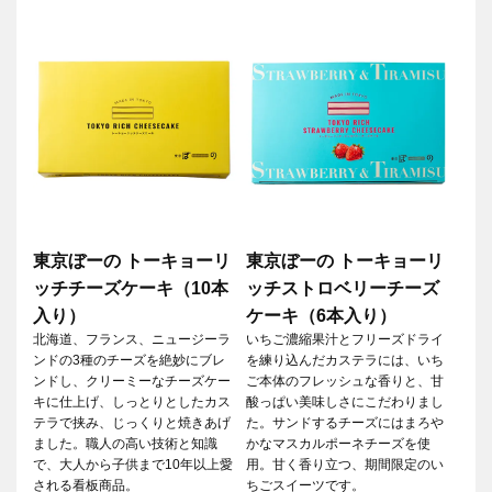
東京ぼーの トーキョーリ
東京ぼーの トーキョーリ
ッチチーズケーキ（10本
ッチストロベリーチーズ
入り）
ケーキ（6本入り）
北海道、フランス、ニュージーラ
いちご濃縮果汁とフリーズドライ
ンドの3種のチーズを絶妙にブレ
を練り込んだカステラには、いち
ンドし、クリーミーなチーズケー
ご本体のフレッシュな香りと、甘
キに仕上げ、しっとりとしたカス
酸っぱい美味しさにこだわりまし
テラで挟み、じっくりと焼きあげ
た。サンドするチーズにはまろや
ました。職人の高い技術と知識
かなマスカルポーネチーズを使
で、大人から子供まで10年以上愛
用。甘く香り立つ、期間限定のい
される看板商品。
ちごスイーツです。