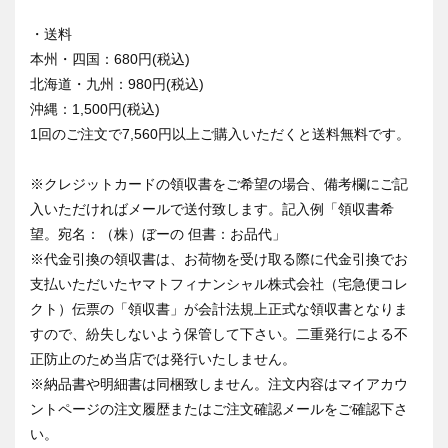
・送料
本州・四国：680円(税込)
北海道・九州：980円(税込)
沖縄：1,500円(税込)
1回のご注文で7,560円以上ご購入いただくと送料無料です。
※クレジットカードの領収書をご希望の場合、備考欄にご記
入いただければメールで送付致します。記入例「領収書希
望。宛名：（株）ぼーの 但書：お品代」
※代金引換の領収書は、お荷物を受け取る際に代金引換でお
支払いただいたヤマトフィナンシャル株式会社（宅急便コレ
クト）伝票の「領収書」が会計法規上正式な領収書となりま
すので、紛失しないよう保管して下さい。二重発行による不
正防止のため当店では発行いたしません。
※納品書や明細書は同梱致しません。注文内容はマイアカウ
ントページの注文履歴またはご注文確認メールをご確認下さ
い。